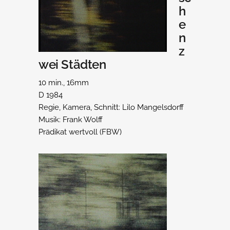
h
e
n
z
wei Städten
10 min., 16mm
D 1984
Regie, Kamera, Schnitt: Lilo Mangelsdorff
Musik: Frank Wolff
Prädikat wertvoll (FBW)